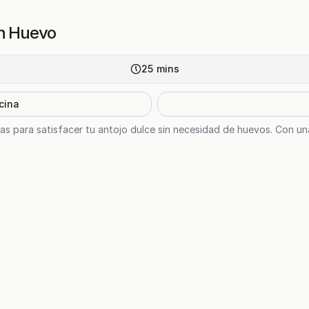
in Huevo
25
mins
cina
as para satisfacer tu antojo dulce sin necesidad de huevos. Con u
.