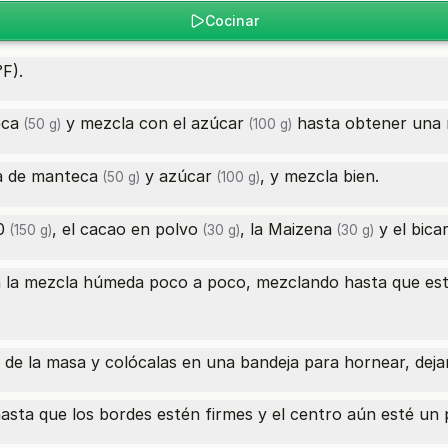
Cocinar
F).
ca
y mezcla con el
azúcar
hasta obtener una 
(50 g)
(100 g)
a de
manteca
y
azúcar
, y mezcla bien.
(50 g)
(100 g)
0
, el
cacao en polvo
, la
Maizena
y el
bica
(150 g)
(30 g)
(30 g)
 a la mezcla húmeda poco a poco, mezclando hasta que es
e la masa y colócalas en una bandeja para hornear, dejan
sta que los bordes estén firmes y el centro aún esté un 