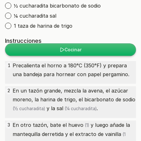
½ cucharadita bicarbonato de sodio
¼ cucharadita sal
1 taza de harina de trigo
Instrucciones
Cocinar
Precalienta el horno a 180°C (350°F) y prepara
1
una bandeja para hornear con papel pergamino.
En un tazón grande, mezcla la avena, el azúcar
2
moreno, la harina de trigo, el
bicarbonato de sodio
y la
sal
.
(½ cucharadita)
(¼ cucharadita)
En otro tazón, bate el
huevo
y luego añade la
3
(1)
mantequilla derretida y el
extracto de vainilla
(1