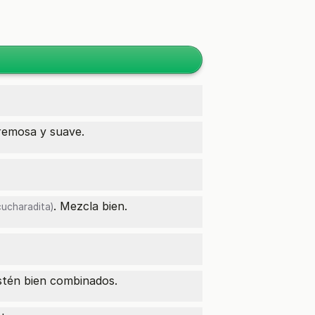
remosa y suave.
. Mezcla bien.
cucharadita)
stén bien combinados.