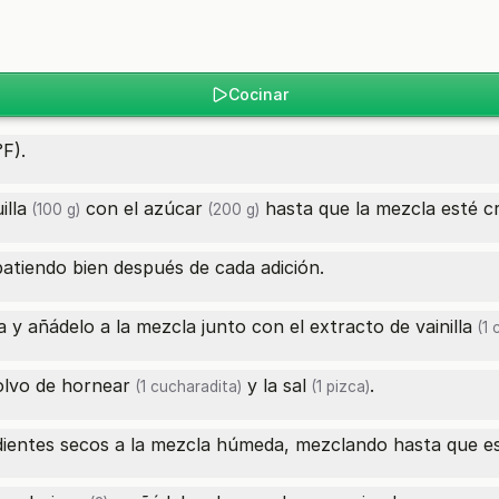
Cocinar
F).
lla
con el
azúcar
hasta que la mezcla esté c
(100 g)
(200 g)
atiendo bien después de cada adición.
 y añádelo a la mezcla junto con el
extracto de vainilla
(1 
olvo de hornear
y la
sal
.
(1 cucharadita)
(1 pizca)
dientes secos a la mezcla húmeda, mezclando hasta que e