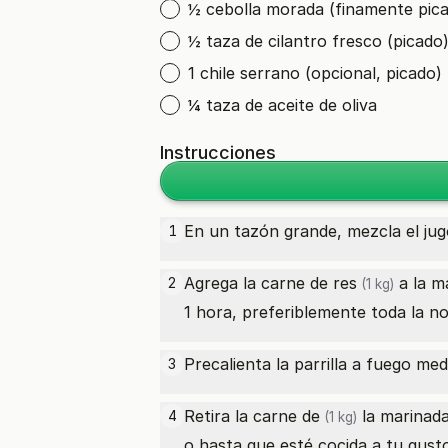
½ cebolla morada (finamente pic
½ taza de cilantro fresco (picado
1 chile serrano (opcional, picado)
¼ taza de aceite de oliva
Instrucciones
En un tazón grande, mezcla el jugo 
1
Agrega la
carne de res
a la m
2
(1 kg)
1 hora, preferiblemente toda la n
Precalienta la parrilla a fuego med
3
Retira la
carne de
la marinada
4
(1 kg)
o hasta que esté cocida a tu gust