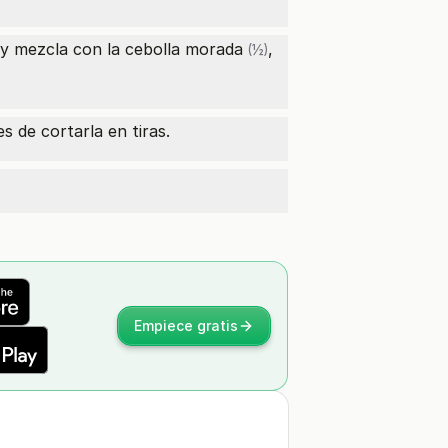
 y mezcla con la
cebolla morada
,
(½)
s de cortarla en tiras.
Empiece gratis