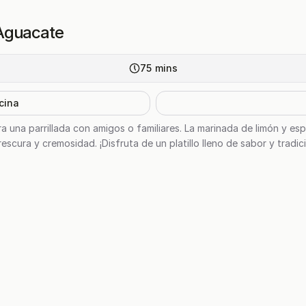
 Aguacate
75
mins
cina
 una parrillada con amigos o familiares. La marinada de limón y espe
scura y cremosidad. ¡Disfruta de un platillo lleno de sabor y tradic