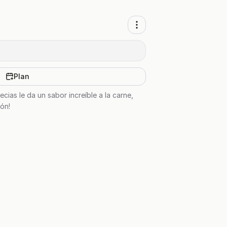
Plan
cias le da un sabor increíble a la carne,
ión!