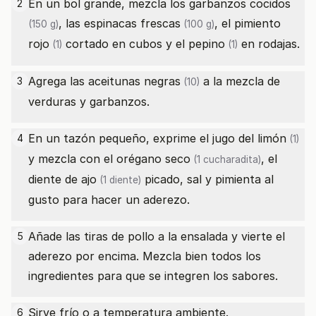
En un bol grande, mezcla los
garbanzos cocidos
2
, las
espinacas frescas
, el
pimiento
(150 g)
(100 g)
rojo
cortado en cubos y el
pepino
en rodajas.
(1)
(1)
Agrega las
aceitunas negras
a la mezcla de
3
(10)
verduras y garbanzos.
En un tazón pequeño, exprime el jugo del
limón
4
(1)
y mezcla con el
orégano seco
, el
(1 cucharadita)
diente de
ajo
picado, sal y pimienta al
(1 diente)
gusto para hacer un aderezo.
Añade las tiras de pollo a la ensalada y vierte el
5
aderezo por encima. Mezcla bien todos los
ingredientes para que se integren los sabores.
Sirve frío o a temperatura ambiente.
6