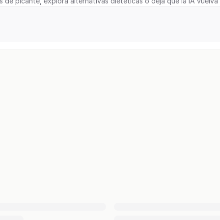
s de picante, explora alternativas dietéticas o deja que la IA vuelva