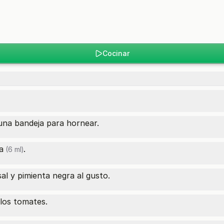
Cocinar
una bandeja para hornear.
a
.
(6 ml)
sal y pimienta negra al gusto.
los tomates.