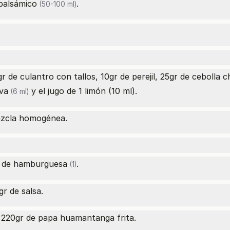
balsámico
.
(50-100 ml)
 de culantro con tallos, 10gr de perejil, 25gr de cebolla 
iva
y el jugo de 1 limón (10 ml).
(6 ml)
ezcla homogénea.
 de hamburguesa
.
(1)
r de salsa.
y 220gr de papa huamantanga frita.