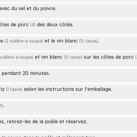
vec du sel et du poivre.
ôtes de porc
des deux côtés.
(4)
de
et le
vin blanc
.
(2 cuillère-à-soupe)
(½ tasse)
et
vin blanc
sur les
côtes de porc
cuillère-à-soupe)
(½ tasse)
(
r pendant 20 minutes.
riz
selon les instructions sur l'emballage.
(1 tasse)
.
t)
s, retirez-les de la poêle et réservez.