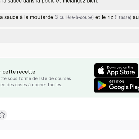
la sauce dans la poêle et mélangez bien.
a sauce à la
moutarde
et le
riz
a
(2 cuillère-à-soupe)
(1 tasse)
r cette recette
tte sous forme de liste de courses
vec des cases à cocher faciles.