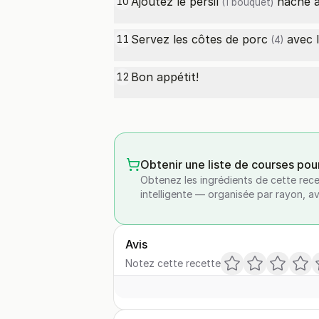
Ajoutez le
persil
haché à 
10
(1 bouquet)
Servez les
côtes de porc
avec l
11
(4)
Bon appétit!
12
Obtenir une liste de courses pou
Obtenez les ingrédients de cette rece
intelligente — organisée par rayon, a
Avis
Notez cette recette