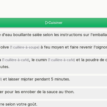
Cuisiner
 d'eau bouillante salée selon les instructions sur l'emballa
'olive
à feu moyen et faire revenir l'oignon 
(1 cuillère-à-soupe)
a
, le
cumin
et la
poudre de ch
(1 cuillère-à-café)
(1 cuillère-à-café)
nutes.
et laisser mijoter pendant 5 minutes.
l)
ger pour les enrober de la sauce au thon.
vre selon votre goût.