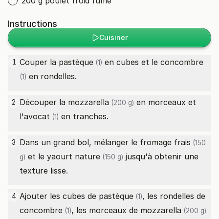
200 g poulet froid fumé
Instructions
Cuisiner
Couper la
pastèque
en cubes et le
concombre
1
(1)
en rondelles.
(1)
Découper la
mozzarella
en morceaux et
2
(200 g)
l'
avocat
en tranches.
(1)
Dans un grand bol, mélanger le
fromage frais
3
(150
et le
yaourt nature
jusqu'à obtenir une
g)
(150 g)
texture lisse.
Ajouter les cubes de
pastèque
, les rondelles de
4
(1)
concombre
, les morceaux de
mozzarella
(1)
(200 g)