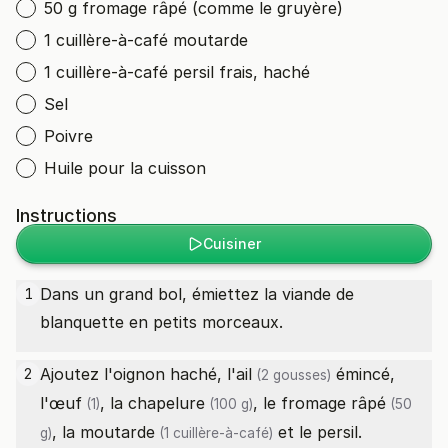
50 g fromage râpé (comme le gruyère)
1 cuillère-à-café moutarde
1 cuillère-à-café persil frais, haché
Sel
Poivre
Huile pour la cuisson
Instructions
Cuisiner
Dans un grand bol, émiettez la viande de
1
blanquette en petits morceaux.
Ajoutez l'oignon haché, l'
ail
émincé,
2
(2 gousses)
l'
œuf
, la
chapelure
, le
fromage râpé
(1)
(100 g)
(50
, la
moutarde
et le persil.
g)
(1 cuillère-à-café)