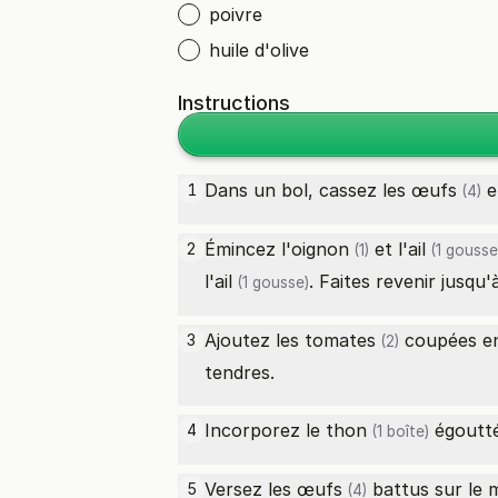
poivre
huile d'olive
Instructions
Dans un bol, cassez les
œufs
e
1
(4)
Émincez l'
oignon
et l'
ail
2
(1)
(1 gousse
l'
ail
. Faites revenir jusqu'
(1 gousse)
Ajoutez les
tomates
coupées en 
3
(2)
tendres.
Incorporez le
thon
égoutté
4
(1 boîte)
Versez les
œufs
battus sur le 
5
(4)