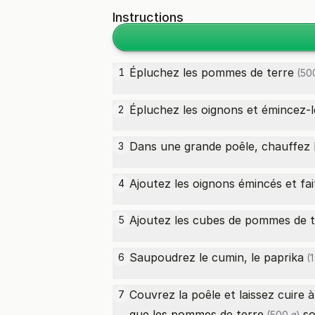
Instructions
Épluchez les
pommes de terre
1
(500
Épluchez les oignons et émincez-l
2
Dans une grande poêle, chauffez l
3
Ajoutez les oignons émincés et fai
4
Ajoutez les cubes de
pommes de t
5
Saupoudrez le cumin, le
paprika
6
(1
Couvrez la poêle et laissez cuir
7
que les
pommes de terre
so