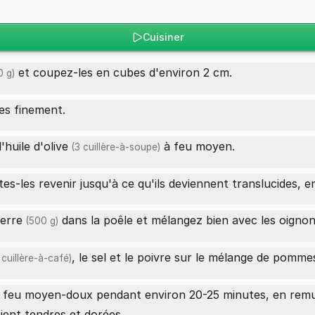
Cuisiner
et coupez-les en cubes d'environ 2 cm.
 g)
es finement.
'
huile d'olive
à feu moyen.
(3 cuillère-à-soupe)
tes-les revenir jusqu'à ce qu'ils deviennent translucides, e
erre
dans la poêle et mélangez bien avec les oignon
(500 g)
, le sel et le poivre sur le mélange de
pommes
 cuillère-à-café)
e à feu moyen-doux pendant environ 20-25 minutes, en rem
ient tendres et dorées.