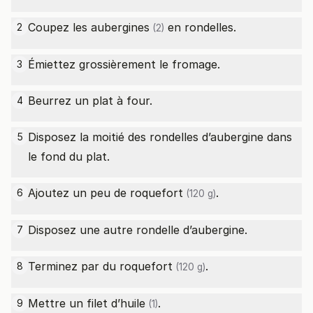
Coupez les
aubergines
en rondelles.
2
(2)
Émiettez grossièrement le fromage.
3
Beurrez un plat à four.
4
Disposez la moitié des rondelles d’aubergine dans
5
le fond du plat.
Ajoutez un peu de
roquefort
.
6
(120 g)
Disposez une autre rondelle d’aubergine.
7
Terminez par du
roquefort
.
8
(120 g)
Mettre un
filet d’huile
.
9
(1)