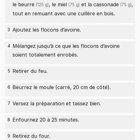
le
beurre
, le
miel
et la
cassonade
,
(125 g)
(75 g)
(75 g)
tout en remuant avec une cuillère en bois.
Ajoutez les flocons d’avoine.
3
Mélangez jusqu’à ce que les flocons d’avoine
4
soient totalement enrobés.
Retirer du feu.
5
Beurrez le moule (carré, 20 cm de côté).
6
Versez la préparation et tassez bien.
7
Enfournez 20 à 25 minutes.
8
Retirez du four.
9