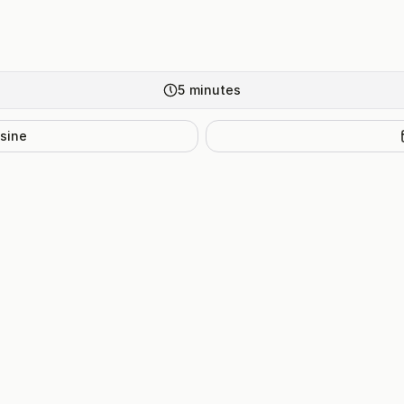
5
minutes
isine