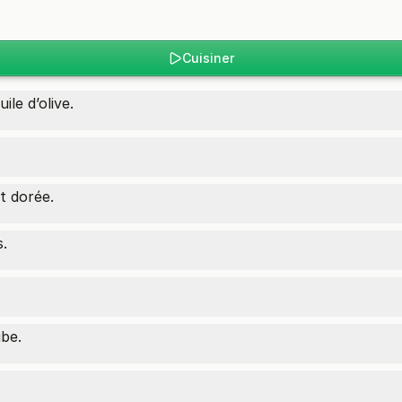
Cuisiner
le d’olive.
it dorée.
s.
ube.