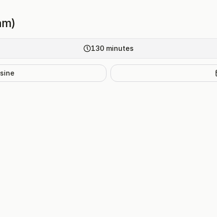
am)
130
minutes
isine