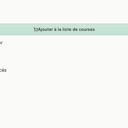
Ajouter à la liste de courses
er
cés