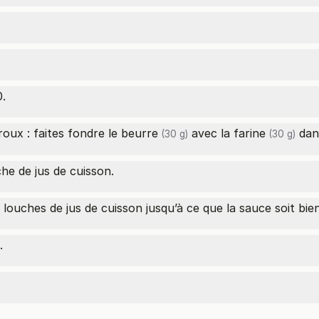
0.
 roux : faites fondre le
beurre
avec la
farine
dan
(30 g)
(30 g)
e de jus de cuisson.
louches de jus de cuisson jusqu’à ce que la sauce soit bien 
.