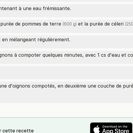
intenant à une eau frémissante.
a
purée de pommes de terre
et la
purée de céleri
(600 g)
(250
x en mélangeant régulièrement.
ignons à compoter quelques minutes, avec 1 cs d'eau et c
 une d'oignons compotés, en deuxième une couche de puré
r cette recette