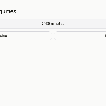
légumes
30
minutes
isine