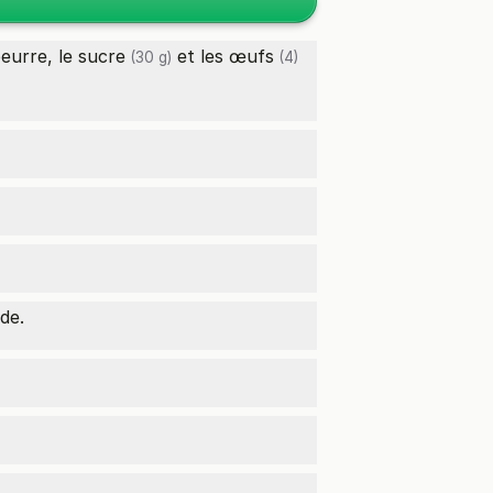
 beurre, le
sucre
et les
œufs
(30 g)
(4)
de.