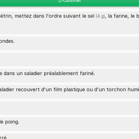
Cuisiner
étrin, mettez dans l'ordre suivant le
sel
, la farine, le
(4 g)
ondes.
le dans un saladier préalablement fariné.
aladier recouvert d'un film plastique ou d'un torchon humi
e poing.
rré.