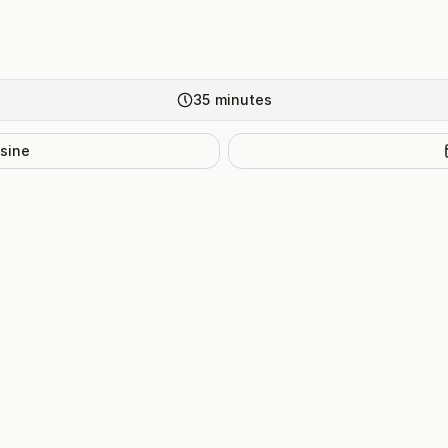
35
minutes
isine