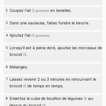
Coupez l'
ail
en lamelles.
2
(3 gousses)
Dans une sauteuse, faites fondre le beurre.
3
Ajoutez l’
ail
.
4
(3 gousses)
Lorsqu’il est à peine doré, ajoutez les morceaux de
5
brocoli
.
(1)
Mélangez.
6
Laissez revenir 2 ou 3 minutes en retournant le
7
brocoli
de temps en temps.
(1)
Emiettez le
cube de bouillon de légumes
au-
8
(1)
dessus du
brocoli
.
(1)