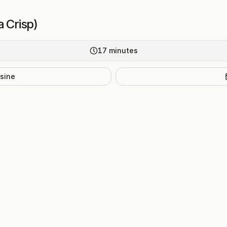
a Crisp)
17
minutes
isine