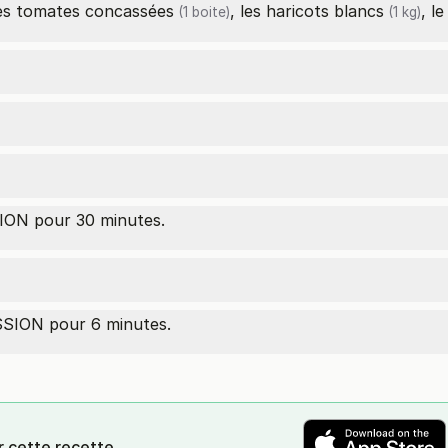
es
tomates concassées
, les
haricots blancs
, l
(1 boite)
(1 kg)
ON pour 30 minutes.
SION pour 6 minutes.
r cette recette