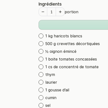
Ingrédients
portion
1 kg haricots blancs
500 g crevettes décortiquées
½ oignon émincé
1 boite tomates concassées
1 cs de concentré de tomate
thym
laurier
1 gousse d’ail
cumin
sel