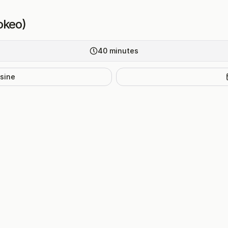
okeo)
40
minutes
isine