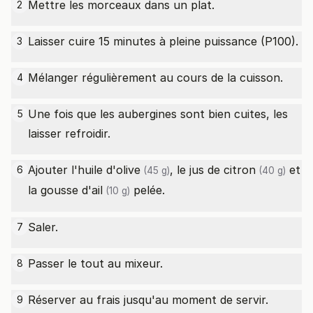
Mettre les morceaux dans un plat.
2
Laisser cuire 15 minutes à pleine puissance (P100).
3
Mélanger régulièrement au cours de la cuisson.
4
Une fois que les aubergines sont bien cuites, les
5
laisser refroidir.
Ajouter l'
huile d'olive
, le
jus de citron
et
6
(45 g)
(40 g)
la
gousse d'ail
pelée.
(10 g)
Saler.
7
Passer le tout au mixeur.
8
Réserver au frais jusqu'au moment de servir.
9