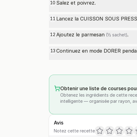
Salez et poivrez.
10
Lancez la CUISSON SOUS PRESSI
11
Ajoutez le
parmesan
.
12
(½ sachet)
Continuez en mode DORER pendan
13
Obtenir une liste de courses pou
Obtenez les ingrédients de cette rece
intelligente — organisée par rayon, a
Avis
Notez cette recette