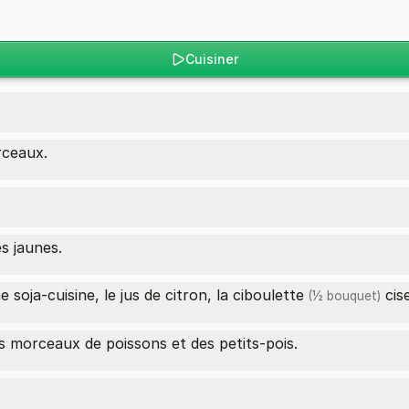
Cuisiner
rceaux.
s jaunes.
e soja-cuisine, le jus de citron, la
ciboulette
cise
(½ bouquet)
s morceaux de poissons et des petits-pois.