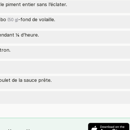
e piment entier sans l’éclater.
mbo
-fond de volaille.
(50 g)
endant ¼ d’heure.
tron.
ulet de la sauce prête.