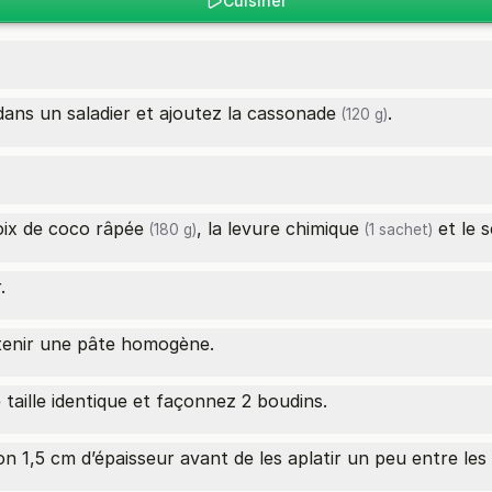
Cuisiner
ans un saladier et ajoutez la
cassonade
.
(120 g)
oix de coco râpée
, la
levure chimique
et le
s
(180 g)
(1 sachet)
.
tenir une pâte homogène.
taille identique et façonnez 2 boudins.
n 1,5 cm d’épaisseur avant de les aplatir un peu entre le