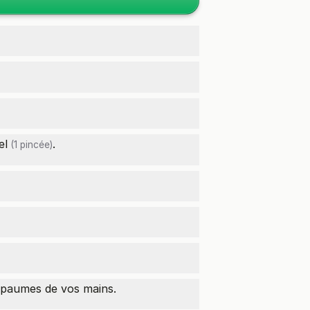
el
.
(1 pincée)
s paumes de vos mains.