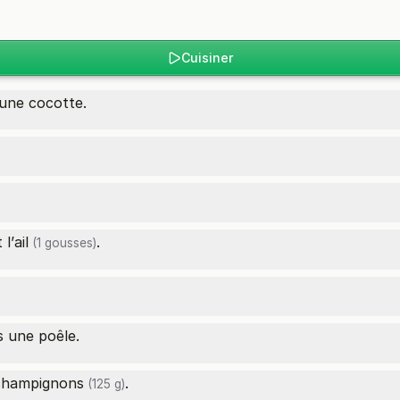
Cuisiner
 une cocotte.
 l’
ail
.
(1 gousses)
 une poêle.
champignons
.
(125 g)