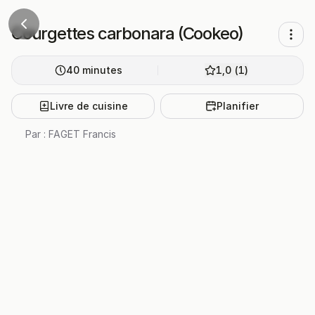
Courgettes carbonara (Cookeo)
40
minutes
1,0
(
1
)
Livre de cuisine
Planifier
Par :
FAGET Francis