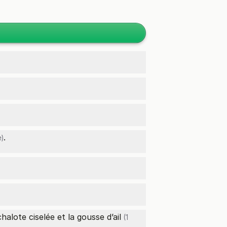
.
e)
échalote ciselée et la gousse
d’ail
(1