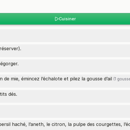
Cuisiner
réserver).
dégorger.
n de mie, émincez l’échalote et pilez la gousse
d’ail
(1 gouss
its dés.
persil haché, l’aneth, le citron, la pulpe des courgettes, l’