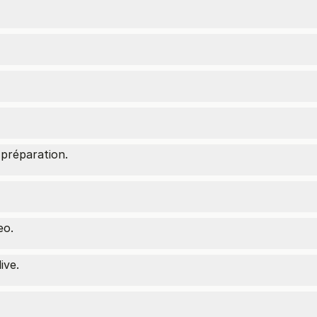
 préparation.
eo.
ive.