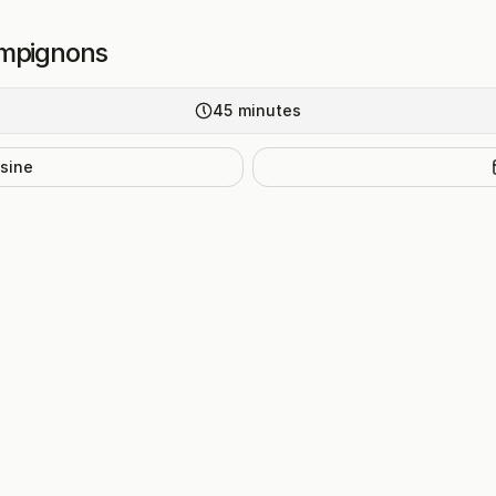
ampignons
45
minutes
isine