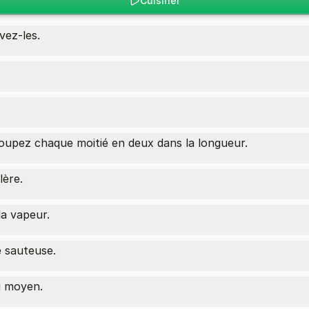
Cuisiner
vez-les.
oupez chaque moitié en deux dans la longueur.
lère.
la vapeur.
e sauteuse.
u moyen.