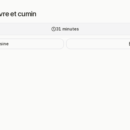
vre et cumin
31
minutes
isine