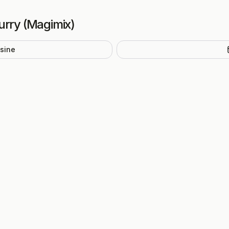
urry (Magimix)
isine