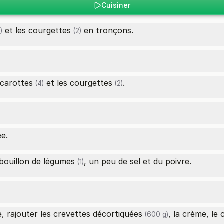
Cuisiner
et les
courgettes
en tronçons.
)
(2)
carottes
et les
courgettes
.
(4)
(2)
ée.
bouillon de légumes
, un peu de sel et du poivre.
(1)
e, rajouter les
crevettes décortiquées
, la crème, le 
(600 g)