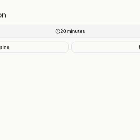
on
20
minutes
isine