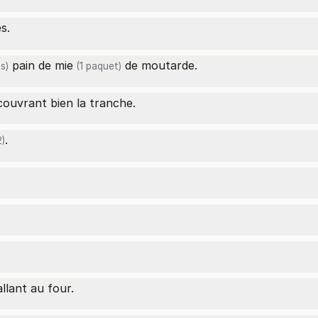
s.
pain de mie
de moutarde.
s)
(1 paquet)
ouvrant bien la tranche.
.
)
llant au four.