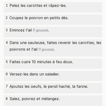
Pelez les carottes et râpez-les.
1
Coupez le poivron en petits dés.
2
Emincez l'
ail
.
3
(1 gousse)
Dans une sauteuse, faites revenir les carottes, les
4
poivrons et l'
ail
.
(1 gousse)
Faites cuire 10 minutes à feu doux.
5
Versez-les dans un saladier.
6
Ajoutez les oeufs, le persil haché, la farine.
7
Salez, poivrez et mélangez.
8