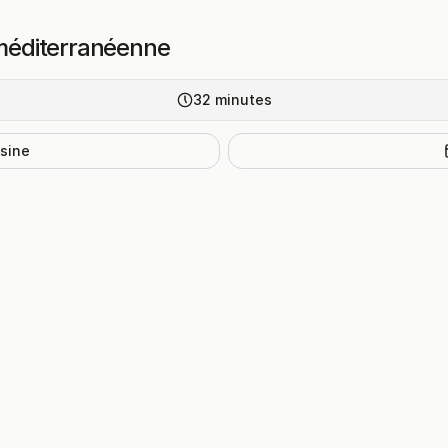
 méditerranéenne
32
minutes
isine