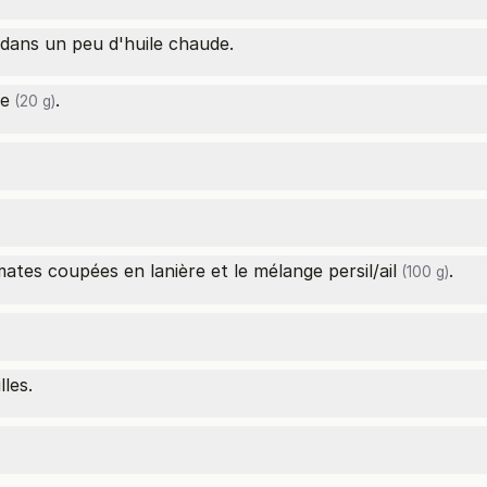
 dans un peu d'huile chaude.
re
.
(20 g)
omates coupées en lanière et le
mélange persil/ail
.
(100 g)
lles.