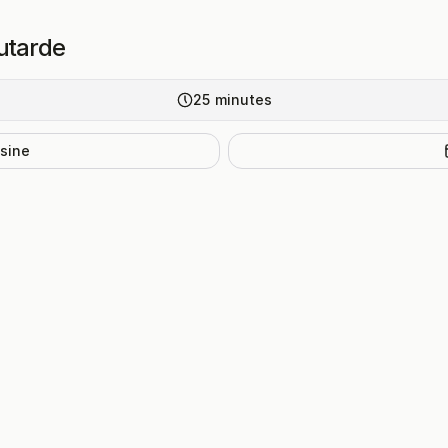
outarde
25
minutes
isine