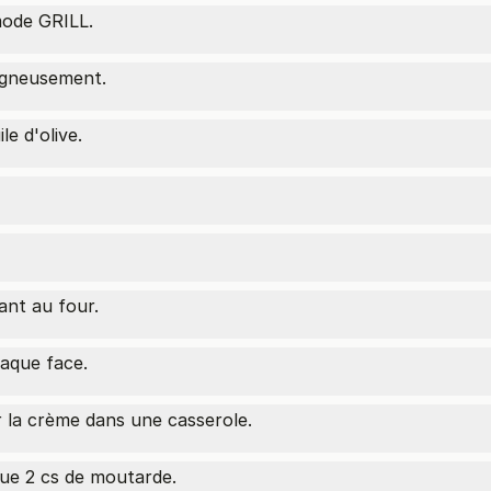
mode GRILL.
oigneusement.
e d'olive.
ant au four.
haque face.
 la crème dans une casserole.
que 2 cs de moutarde.