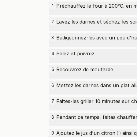
Préchauffez le four à 200°C. en 
1
Lavez les darnes et séchez-les s
2
Badigeonnez-les avec un peu d'huil
3
Salez et poivrez.
4
Recouvrez de moutarde.
5
Mettez les darnes dans un plat all
6
Faites-les griller 10 minutes sur c
7
Pendant ce temps, faites chauffer
8
Ajoutez le jus d'un
citron
ainsi 
9
(1)