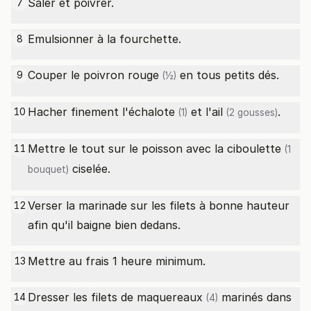
Saler et poivrer.
7
Emulsionner à la fourchette.
8
Couper le
poivron rouge
en tous petits dés.
9
(½)
Hacher finement l'
échalote
et l'
ail
.
10
(1)
(2 gousses)
Mettre le tout sur le poisson avec la
ciboulette
11
(1
ciselée.
bouquet)
Verser la marinade sur les filets à bonne hauteur
12
afin qu'il baigne bien dedans.
Mettre au frais 1 heure minimum.
13
Dresser les
filets de maquereaux
marinés dans
14
(4)