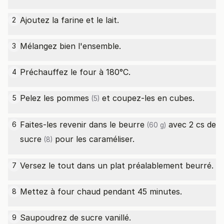
Ajoutez la farine et le lait.
2
Mélangez bien l'ensemble.
3
Préchauffez le four à 180°C.
4
Pelez les
pommes
et coupez-les en cubes.
5
(5)
Faites-les revenir dans le
beurre
avec 2
cs de
6
(60 g)
sucre
pour les caraméliser.
(8)
Versez le tout dans un plat préalablement beurré.
7
Mettez à four chaud pendant 45 minutes.
8
Saupoudrez de sucre vanillé.
9