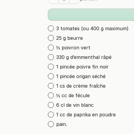
3 tomates (ou 400 g maximum)
25 g beurre
½ poivron vert
330 g d’emmenthal râpé
1 pincée poivre fin noir
1 pincée origan séché
1 cs de crème fraîche
½ cc de fécule
6 cl de vin blanc
1 cc de paprika en poudre
pain.