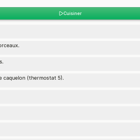
Cuisiner
orceaux.
s.
dans le caquelon (thermostat 5).