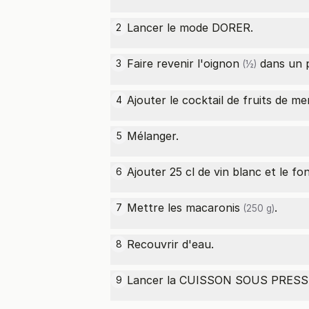
Lancer le mode DORER.
2
Faire revenir l'
oignon
dans un p
3
(½)
Ajouter le cocktail de fruits de mer
4
Mélanger.
5
Ajouter 25 cl de vin blanc et le fo
6
Mettre les
macaronis
.
7
(250 g)
Recouvrir d'eau.
8
Lancer la CUISSON SOUS PRESSI
9