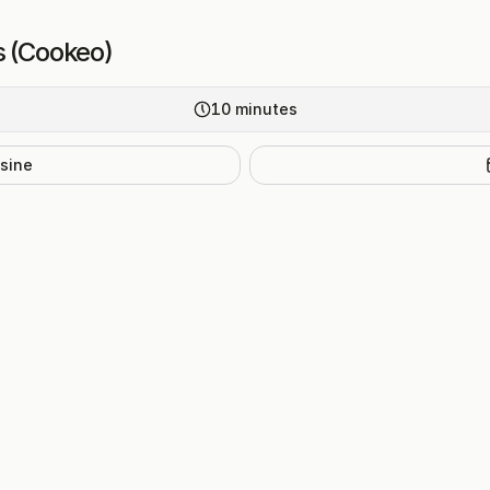
s (Cookeo)
10
minutes
isine