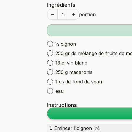
Ingrédients
portion
½ oignon
250 gr de mélange de fruits de m
13 cl vin blanc
250 g macaronis
1 cs de fond de veau
eau
Instructions
Emincer l'
oignon
.
1
(½)