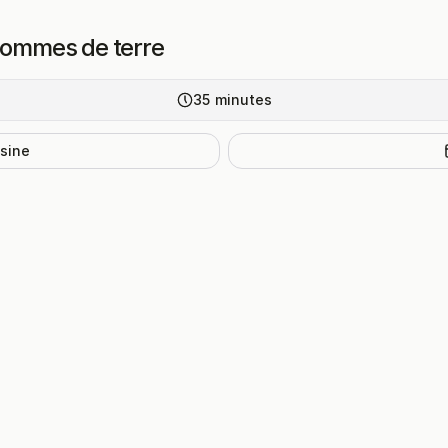
 pommes de terre
35
minutes
isine