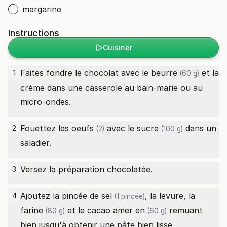
margarine
Instructions
Cuisiner
Faites fondre le chocolat avec le
beurre
et la
1
(60 g)
crème dans une casserole au bain-marie ou au
micro-ondes.
Fouettez les
oeufs
avec le
sucre
dans un
2
(2)
(100 g)
saladier.
Versez la préparation chocolatée.
3
Ajoutez la pincée de
sel
, la levure, la
4
(1 pincée)
farine
et le
cacao amer en
remuant
(80 g)
(60 g)
bien jusqu'à obtenir une pâte bien lisse.