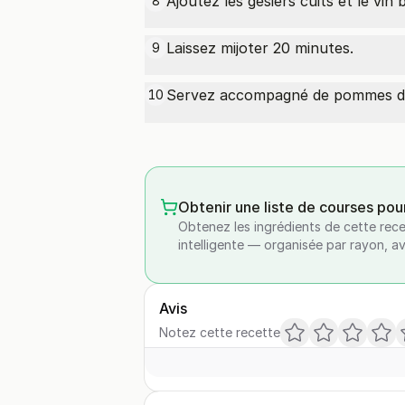
Ajoutez les gésiers cuits et le vin 
8
Laissez mijoter 20 minutes.
9
Servez accompagné de
pommes d
10
Obtenir une liste de courses pou
Obtenez les ingrédients de cette rece
intelligente — organisée par rayon, a
Avis
Notez cette recette