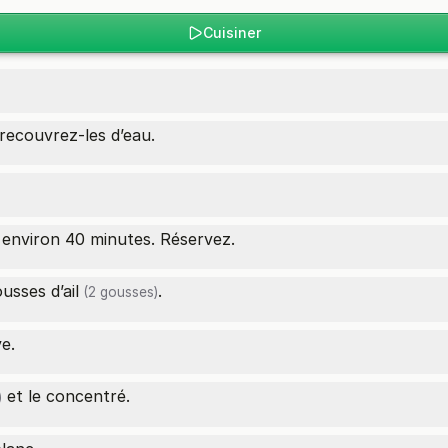
Cuisiner
recouvrez-les d’eau.
re environ 40 minutes. Réservez.
gousses
d’ail
.
(2 gousses)
ve.
et le concentré.
)