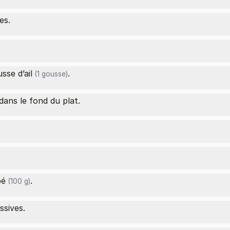
es.
ousse
d’ail
.
(1 gousse)
ans le fond du plat.
pé
.
(100 g)
sives.