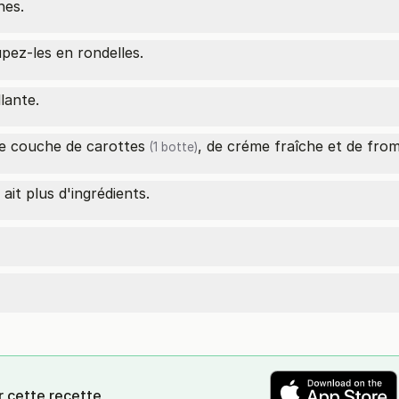
hes.
upez-les en rondelles.
lante.
ne couche de
carottes
, de créme fraîche et de fro
(1 botte)
 ait plus d'ingrédients.
r cette recette