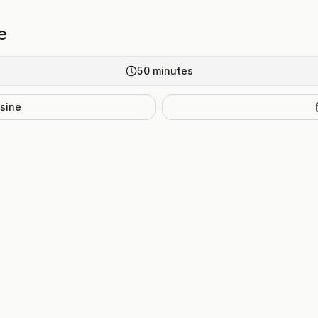
e
50
minutes
isine