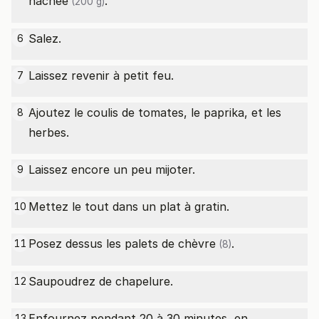
hachée
.
(200 g)
Salez.
6
Laissez revenir à petit feu.
7
Ajoutez le coulis de tomates, le paprika, et les
8
herbes.
Laissez encore un peu mijoter.
9
Mettez le tout dans un plat à gratin.
10
Posez dessus les
palets de chèvre
.
11
(8)
Saupoudrez de chapelure.
12
Enfournez pendant 20 à 30 minutes, en
13