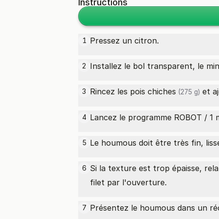
Instructions
Pressez un citron.
1
Installez le bol transparent, le mi
2
Rincez les
pois chiches
et aj
3
(275 g)
Lancez le programme ROBOT / 1 m
4
Le houmous doit être très fin, lis
5
Si la texture est trop épaisse, re
6
filet par l'ouverture.
Présentez le houmous dans un réci
7