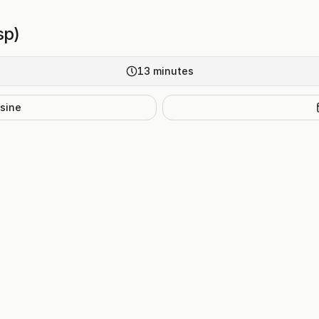
sp)
13
minutes
isine