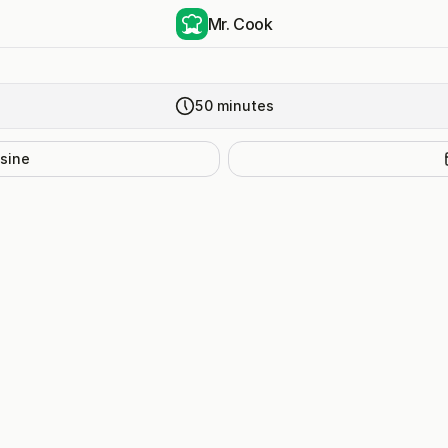
Mr. Cook
50
minutes
isine