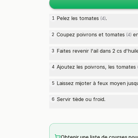
Pelez les
tomates
.
1
(4)
Coupez poivrons et
tomates
en
2
(4)
Faites revenir l'ail dans 2 cs d'huile
3
Ajoutez les poivrons, les
tomates
4
Laissez mijoter à feux moyen jusq
5
Servir tiède ou froid.
6
Obtenir une liste de courses pou