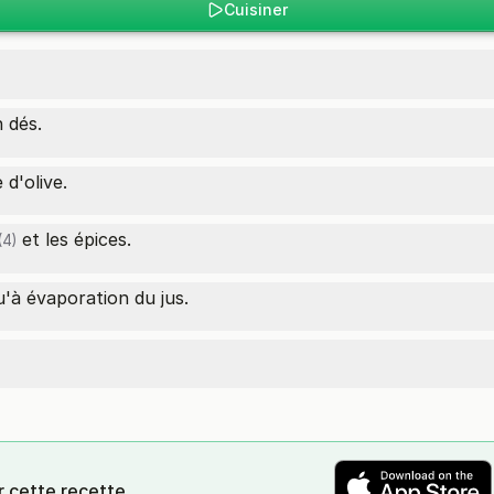
Cuisiner
 dés.
 d'olive.
et les épices.
(4)
u'à évaporation du jus.
r cette recette